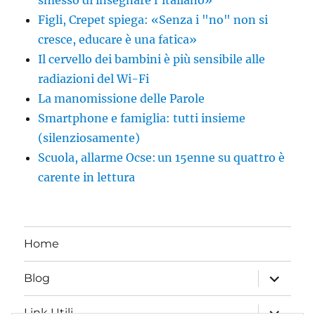
Figli, Crepet spiega: «Senza i "no" non si
cresce, educare è una fatica»
Il cervello dei bambini è più sensibile alle
radiazioni del Wi-Fi
La manomissione delle Parole
Smartphone e famiglia: tutti insieme
(silenziosamente)
Scuola, allarme Ocse: un 15enne su quattro è
carente in lettura
Home
apri
Blog
i
menu
child
apri
Link Utili