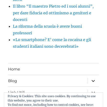
Il libro “Il maestro Pietro ed i suoi alunni”,
per dare fiducia ed ottimismo a genitori e
docenti
La riforma della scuola è avere buoni
professori
«Lo smartphone? E’ come la cocaina e gli
studenti italiani sono decerebrati»
Home
apri
Blog
i
menu
child
apri
Link Utili
i
Privacy & Cookies: This site uses cookies. By continuing to use
menu
this website, you agree to their use.
child
Iscriviti al Blog
To find out more, including how to control cookies, see here: