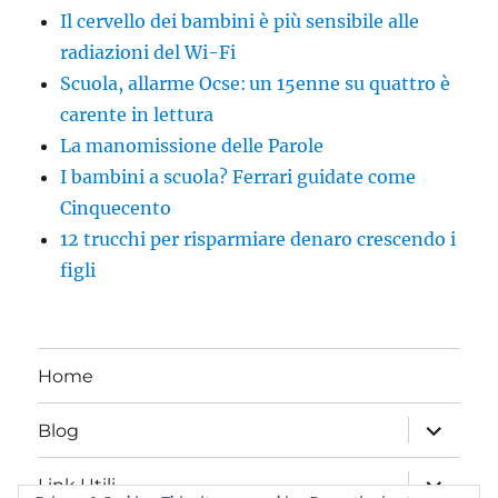
Il cervello dei bambini è più sensibile alle
radiazioni del Wi-Fi
Scuola, allarme Ocse: un 15enne su quattro è
carente in lettura
La manomissione delle Parole
I bambini a scuola? Ferrari guidate come
Cinquecento
12 trucchi per risparmiare denaro crescendo i
figli
Home
apri
Blog
i
menu
child
apri
Link Utili
i