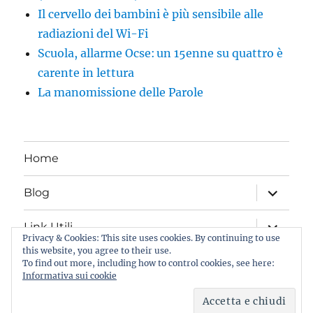
Il cervello dei bambini è più sensibile alle
radiazioni del Wi-Fi
Scuola, allarme Ocse: un 15enne su quattro è
carente in lettura
La manomissione delle Parole
Home
apri
Blog
i
menu
child
apri
Link Utili
i
Privacy & Cookies: This site uses cookies. By continuing to use
menu
this website, you agree to their use.
child
Iscriviti al Blog
To find out more, including how to control cookies, see here:
Informativa sui cookie
Per fare meglio i genitori
Proudly powered by WordPress