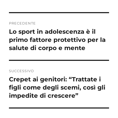
Navigazione
PRECEDENTE
articoli
Lo sport in adolescenza è il
Articolo
precedente:
primo fattore protettivo per la
salute di corpo e mente
SUCCESSIVO
Crepet ai genitori: “Trattate i
Articolo
successivo:
figli come degli scemi, così gli
impedite di crescere”