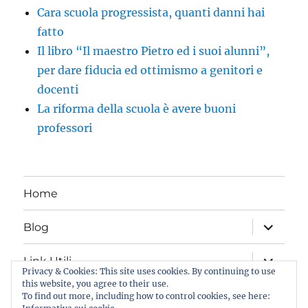
Cara scuola progressista, quanti danni hai
fatto
Il libro “Il maestro Pietro ed i suoi alunni”,
per dare fiducia ed ottimismo a genitori e
docenti
La riforma della scuola è avere buoni
professori
Home
apri
Blog
i
menu
child
apri
Link Utili
i
Privacy & Cookies: This site uses cookies. By continuing to use
menu
this website, you agree to their use.
child
Iscriviti al Blog
To find out more, including how to control cookies, see here: