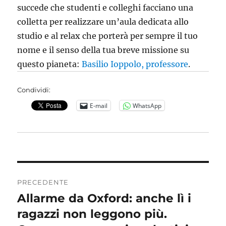
succede che studenti e colleghi facciano una
colletta per realizzare un’aula dedicata allo
studio e al relax che porterà per sempre il tuo
nome e il senso della tua breve missione su
questo pianeta:
Basilio Ioppolo, professore
.
Condividi:
E-mail
WhatsApp
Navigazione
PRECEDENTE
articoli
Allarme da Oxford: anche lì i
Articolo
precedente:
ragazzi non leggono più.