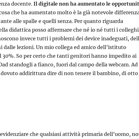
senza docente.
Il digitale non ha aumentato le opportuni
ca cosa che ha aumentato molto è la già notevole differenz
tante alle spalle e quelli senza. Per quanto riguarda
lla didattica posso affermare che né io né tutti i colleghi
noscono invece tutti i problemi dei device inadeguati, del
i dalle lezioni. Un mio collega ed amico dell’istituto
el 30%. So per certo che tanti genitori hanno impedito ai
Dad standogli a fianco, fuori dal campo della webcam. Ad
dovuto addirittura dire di non tenere il bambino, di otto
 evidenziare che qualsiasi attività primaria dell’uomo, n