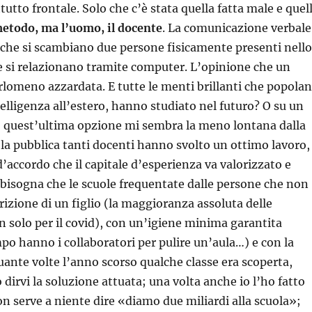
tutto frontale. Solo che c’è stata quella fatta male e quel
 metodo, ma l’uomo, il docente
. La comunicazione verbale
che si scambiano due persone fisicamente presenti nell
e si relazionano tramite computer. L’opinione che un
rlomeno azzardata. E tutte le menti brillanti che popola
telligenza all’estero, hanno studiato nel futuro? O su un
co, quest’ultima opzione mi sembra la meno lontana dalla
la pubblica tanti docenti hanno svolto un ottimo lavoro,
’accordo che il capitale d’esperienza va valorizzato e
isogna che le scuole frequentate dalle persone che non
izione di un figlio (la maggioranza assoluta delle
 solo per il covid), con un’igiene minima garantita
 hanno i collaboratori per pulire un’aula…) e con la
ante volte l’anno scorso qualche classe era scoperta,
dirvi la soluzione attuata; una volta anche io l’ho fatto
Non serve a niente dire «diamo due miliardi alla scuola»;