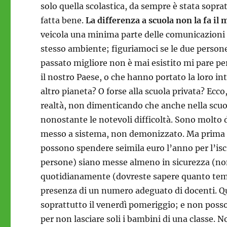
solo quella scolastica, da sempre è stata soprat
fatta bene.
La differenza a scuola non la fa il
veicola una minima parte delle comunicazioni 
stesso ambiente; figuriamoci se le due person
passato migliore non è mai esistito mi pare pe
il nostro Paese, o che hanno portato la loro in
altro pianeta? O forse alla scuola privata? Ec
realtà, non dimenticando che anche nella scuo
nonostante le notevoli difficoltà. Sono molto d
messo a sistema, non demonizzato. Ma prima b
possono spendere seimila euro l’anno per l’iscr
persone) siano messe almeno in sicurezza (non
quotidianamente (dovreste sapere quanto tempo
presenza di un numero adeguato di docenti. Qu
soprattutto il venerdì pomeriggio; e non posso 
per non lasciare soli i bambini di una classe. 