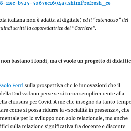
78-11ec-b525-5067ec1694a3.shtml?refresh_ce
ola italiana non è adatta al digitale)
ed il “catenaccio” del
quindi scritti la caporedattrice del “Corriere”.
non bastano i fondi, ma ci vuole un progetto di didatti
 Paolo Ferri
sulla prospettiva che le innovazioni che il
i della Dad vadano perse se si torna semplicemente alla
della chiusura per Covid. A me che insegno da tanto temp
nare come si possa ridurre la «socialità in presenza», che
amentale per lo sviluppo non solo relazionale, ma anche
tifici sulla relazione significativa fra docente e discente