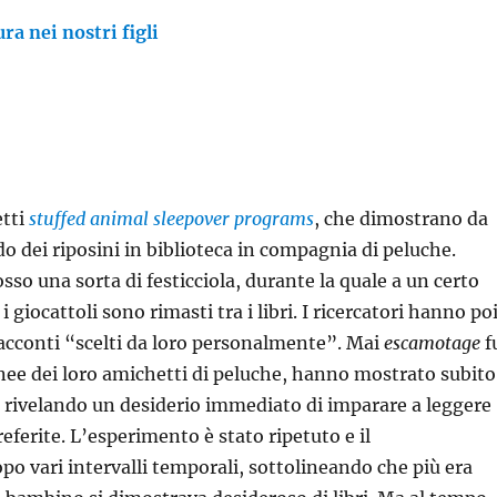
ura nei nostri figli
etti
stuffed animal sleepover programs
, che dimostrano da
do dei riposini in biblioteca in compagnia di peluche.
so una sorta di festicciola, durante la quale a un certo
iocattoli sono rimasti tra i libri. I ricercatori hanno po
 racconti “scelti da loro personalmente”. Mai
escamotage
f
tanee dei loro amichetti di peluche, hanno mostrato subito
hi, rivelando un desiderio immediato di imparare a leggere
referite. L’esperimento è stato ripetuto e il
o vari intervalli temporali, sottolineando che più era