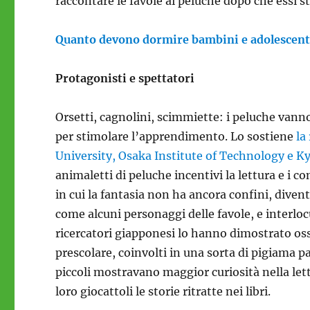
raccontare le favole ai peluche dopo che essi st
Quanto devono dormire bambini e adolescenti
Protagonisti e spettatori
Orsetti, cagnolini, scimmiette: i peluche vanno 
per stimolare l’apprendimento. Lo sostiene
la
University, Osaka Institute of Technology e K
animaletti di peluche incentivi la lettura e i 
in cui la fantasia non ha ancora confini, divent
come alcuni personaggi delle favole, e interlocut
ricercatori giapponesi lo hanno dimostrato os
prescolare, coinvolti in una sorta di pigiama pa
piccoli mostravano maggior curiosità nella lett
loro giocattoli le storie ritratte nei libri.