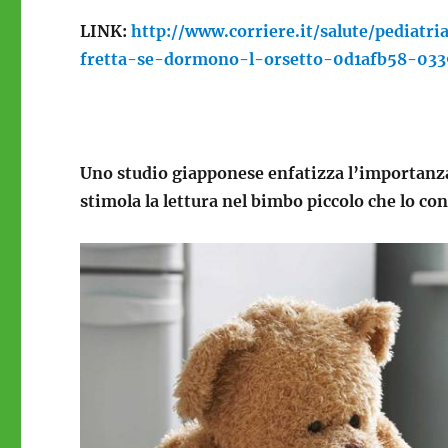
LINK:
http://www.corriere.it/salute/pedia
fretta-se-dormono-l-orsetto-0d1afb58-033
Uno studio giapponese enfatizza l’importanza 
stimola la lettura nel bimbo piccolo che lo co