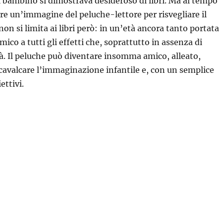
 il bambino si dimostrava desideroso di libri. Ma al tempo
are un’immagine del peluche-lettore per risvegliare il
on si limita ai libri però: in un’età ancora tanto portata
co a tutti gli effetti che, soprattutto in assenza di
vità. Il peluche può diventare insomma amico, alleato,
r cavalcare l’immaginazione infantile e, con un semplice
ettivi.