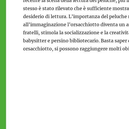
recente la scena della lettura dei peluche, più
stesso è stato rilevato che è sufficiente mostr
desiderio di lettura. L’importanza del peluche n
all’immaginazione l’orsacchiotto diventa un ami
fratelli, stimola la socializzazione e la creati
babysitter e persino bibliotecario. Basta sape
orsacchiotto, si possono raggiungere molti obi