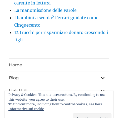
carente in lettura
La manomissione delle Parole
I bambini a scuola? Ferrari guidate come
Cinquecento
12 trucchi per risparmiare denaro crescendo i
figli
Home
apri
Blog
i
menu
child
apri
Link Utili
i
Privacy & Cookies: This site uses cookies. By continuing to use
menu
this website, you agree to their use.
child
Iscriviti al Blog
To find out more, including how to control cookies, see here:
Informativa sui cookie