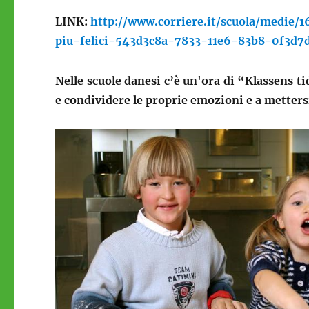
LINK:
http://www.corriere.it/scuola/medie/
piu-felici-543d3c8a-7833-11e6-83b8-0f3d7d
Nelle scuole danesi c’è un'ora di “Klassens t
e condividere le proprie emozioni e a mettersi