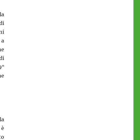
la
di
ni
 a
he
di
9°
he
la
 è
to