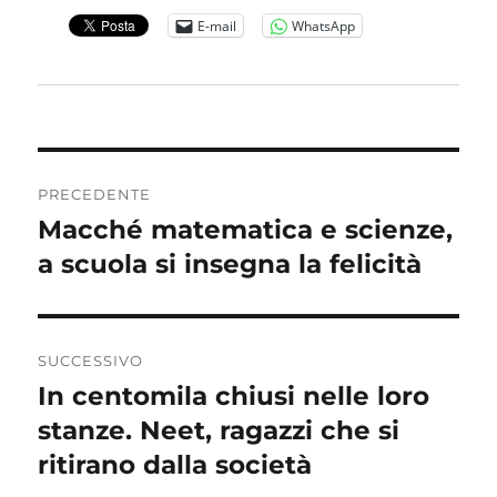
E-mail
WhatsApp
Navigazione
PRECEDENTE
articoli
Macché matematica e scienze,
Articolo
precedente:
a scuola si insegna la felicità
SUCCESSIVO
In centomila chiusi nelle loro
Articolo
successivo:
stanze. Neet, ragazzi che si
ritirano dalla società