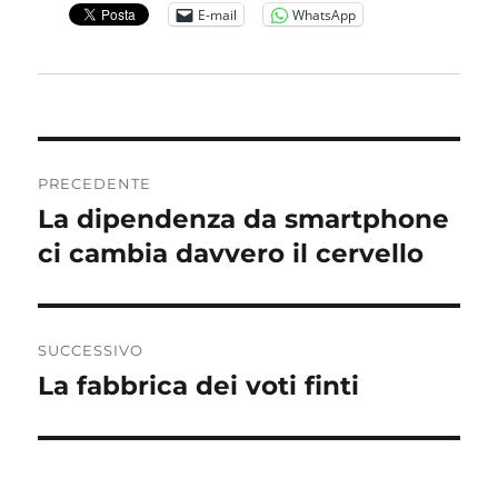
E-mail
WhatsApp
Navigazione
PRECEDENTE
articoli
La dipendenza da smartphone
Articolo
precedente:
ci cambia davvero il cervello
SUCCESSIVO
La fabbrica dei voti finti
Articolo
successivo: