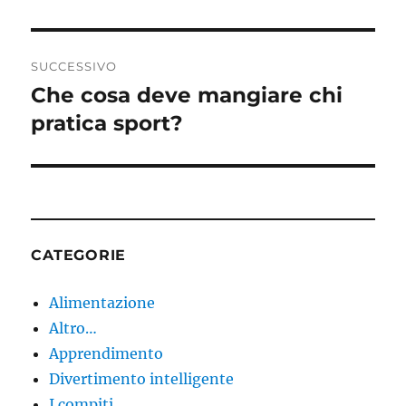
SUCCESSIVO
Che cosa deve mangiare chi
Articolo
successivo:
pratica sport?
CATEGORIE
Alimentazione
Altro…
Apprendimento
Divertimento intelligente
I compiti