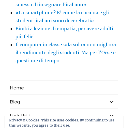
smesso di insegnare l’italiano»
«Lo smartphone? E’ come la cocaina e gli
studenti italiani sono decerebrati»
Bimbi a lezione di empatia, per avere adulti
più felici
Il computer in classe «da solo» non migliora
il rendimento degli studenti. Ma per l'Ocse è
questione di tempo
Home
apri
Blog
i
menu
child
apri
Link Utili
i
Privacy & Cookies: This site uses cookies. By continuing to use
menu
this website, you agree to their use.
child