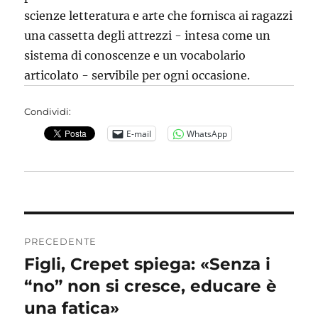
scienze letteratura e arte che fornisca ai ragazzi
una cassetta degli attrezzi - intesa come un
sistema di conoscenze e un vocabolario
articolato - servibile per ogni occasione.
Condividi:
E-mail
WhatsApp
Navigazione
PRECEDENTE
articoli
Figli, Crepet spiega: «Senza i
Articolo
precedente:
“no” non si cresce, educare è
una fatica»