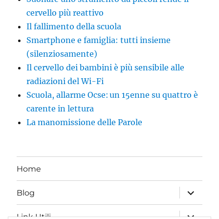
cervello più reattivo
Il fallimento della scuola
Smartphone e famiglia: tutti insieme
(silenziosamente)
Il cervello dei bambini è più sensibile alle
radiazioni del Wi-Fi
Scuola, allarme Ocse: un 15enne su quattro è
carente in lettura
La manomissione delle Parole
Home
apri
Blog
i
menu
child
apri
Link Utili