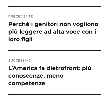
Navigazione
PRECEDENTE
articoli
Perché i genitori non vogliono
Articolo
precedente:
più leggere ad alta voce con i
loro figli
SUCCESSIVO
L’America fa dietrofront: più
Articolo
successivo:
conoscenze, meno
competenze