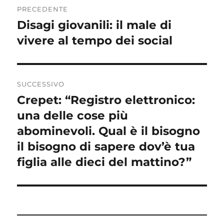
PRECEDENTE
articoli
Disagi giovanili: il male di
Articolo
precedente:
vivere al tempo dei social
SUCCESSIVO
Crepet: “Registro elettronico:
Articolo
successivo:
una delle cose più
abominevoli. Qual è il bisogno
il bisogno di sapere dov’è tua
figlia alle dieci del mattino?”