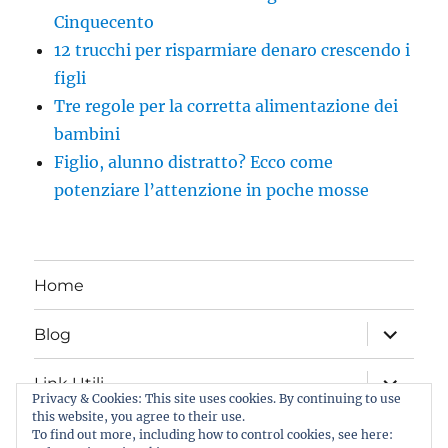
Cinquecento
12 trucchi per risparmiare denaro crescendo i
figli
Tre regole per la corretta alimentazione dei
bambini
Figlio, alunno distratto? Ecco come
potenziare l’attenzione in poche mosse
Home
apri
Blog
i
menu
child
apri
Link Utili
i
Privacy & Cookies: This site uses cookies. By continuing to use
menu
this website, you agree to their use.
child
Iscriviti al Blog
To find out more, including how to control cookies, see here: