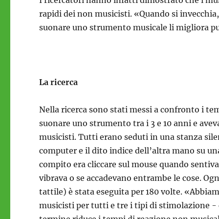
rapidi dei non musicisti. «Quando si invecchia,
suonare uno strumento musicale li migliora pu
La ricerca
Nella ricerca sono stati messi a confronto i te
suonare uno strumento tra i 3 e 10 anni e ave
musicisti. Tutti erano seduti in una stanza si
computer e il dito indice dell’altra mano su una
compito era cliccare sul mouse quando sentivano
vibrava o se accadevano entrambe le cose. Ognu
tattile) è stata eseguita per 180 volte. «Abbia
musicisti per tutti e tre i tipi di stimolazion
termine riduce i tempi di reazione non musicali,