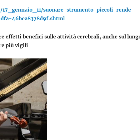
ia/17_gennaio_11/suonare-strumento-piccoli-rende-
-9dfa-46bea8378d9f.shtml
effetti benefici sulle attività cerebrali, anche sul lung
re più vigili