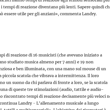
 i tempi di reazione diventano più lenti. Sapere quindi c
ò essere utile per gli anziani», commenta Landry.
mpi di reazione di 16 musicisti (che avevano iniziato a
vano studiato musica almeno per 7 anni) e 19 non
lenziosa e ben illuminata, con una mano sul mouse di un
 piccola scatola che vibrava a intermittenza. Il loro
 un suono da chi parlava di fronte a loro, se la scatola
na di queste tre stimolazioni (audio, tattile e audio-
mo riscontrato tempi di reazione decisamente più veloci n
e - continua Landry - L’allenamento musicale a lungo
 tattili e multisensoriali». L’obiettivo dei ricercatori è