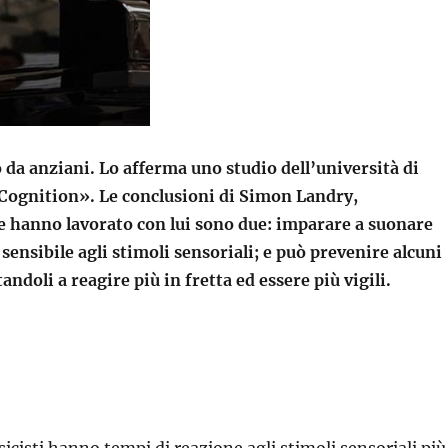
o da anziani. Lo afferma uno studio dell’università di
 Cognition». Le conclusioni di Simon Landry,
che hanno lavorato con lui sono due: imparare a suonare
sensibile agli stimoli sensoriali; e può prevenire alcuni
andoli a reagire più in fretta ed essere più vigili.
sicisti hanno tempi di reazione agli stimoli sensoriali più