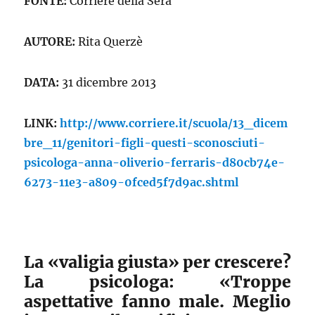
FONTE:
Corriere della Sera
AUTORE:
Rita Querzè
DATA:
31 dicembre 2013
LINK:
http://www.corriere.it/scuola/13_dicem
bre_11/genitori-figli-questi-sconosciuti-
psicologa-anna-oliverio-ferraris-d80cb74e-
6273-11e3-a809-0fced5f7d9ac.shtml
La «valigia giusta» per crescere?
La psicologa: «Troppe
aspettative fanno male. Meglio